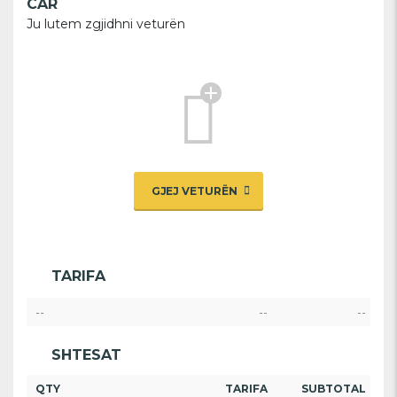
CAR
Ju lutem zgjidhni veturën
GJEJ VETURËN
TARIFA
--
--
--
SHTESAT
QTY
TARIFA
SUBTOTAL