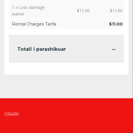
1 x Loss damage
$
11.00
$
11.00
waiver
Rental Charges Tarifa
$
11.00
--
Totali i parashikuar
ORARI