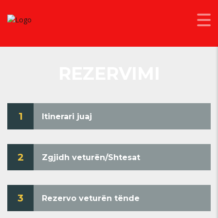
REZERVIMI
1
Itinerari juaj
2
Zgjidh veturën/Shtesat
3
Rezervo veturën tënde