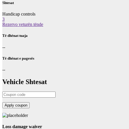
Shtesat
Handicap controls
3
Rezervo veturën tënde
Të dhënat tuaja
--
Të dhënat e pagesës
--
Vehicle Shtesat
Loss damage waiver