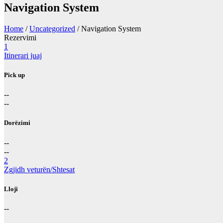
Navigation System
Home
/
Uncategorized
/ Navigation System
Rezervimi
1
Itinerari juaj
Pick up
--
--
Dorëzimi
--
--
2
Zgjidh veturën/Shtesat
Lloji
--