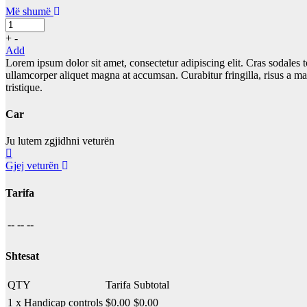
Më shumë
+
-
Add
Lorem ipsum dolor sit amet, consectetur adipiscing elit. Cras sodales to
ullamcorper aliquet magna at accumsan. Curabitur fringilla, risus a m
tristique.
Car
Ju lutem zgjidhni veturën
Gjej veturën
Tarifa
--
--
--
Shtesat
QTY
Tarifa
Subtotal
1 x Handicap controls
$
0.00
$
0.00