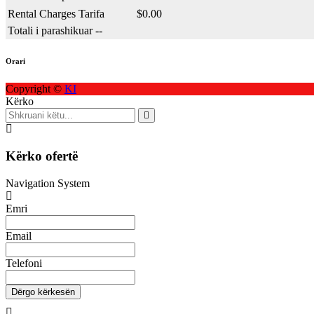
Rental Charges Tarifa
$
0.00
Totali i parashikuar
--
Orari
Copyright ©
KI
Kërko
Kërko ofertë
Navigation System
Emri
Email
Telefoni
Dërgo kërkesën