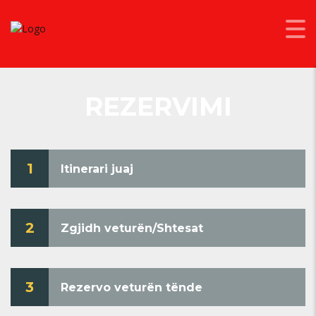
REZERVIMI
1
Itinerari juaj
2
Zgjidh veturën/Shtesat
3
Rezervo veturën tënde