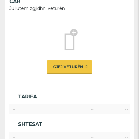
CAR
Ju lutem zgjidhni veturën
GJEJ VETURËN
TARIFA
--
--
--
SHTESAT
--
--
--