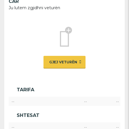
CAR
Ju lutem zgjidhni veturën
GJEJ VETURËN
TARIFA
--
--
--
SHTESAT
--
--
--