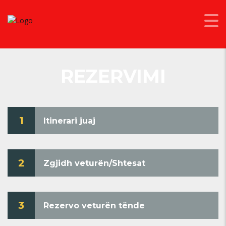
REZERVIMI
1
Itinerari juaj
2
Zgjidh veturën/Shtesat
3
Rezervo veturën tënde